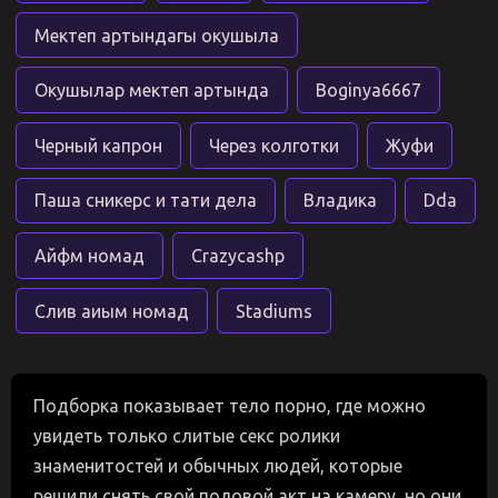
Мектеп артындагы окушыла
Окушылар мектеп артында
Boginya6667
Черный капрон
Через колготки
Жуфи
Паша сникерс и тати дела
Владика
Dda
Айфм номад
Crazycashp
Слив аиым номад
Stadiums
Подборка показывает тело порно, где можно
увидеть только слитые секс ролики
знаменитостей и обычных людей, которые
решили снять свой половой акт на камеру, но они