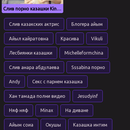
Слив порно казашки Kin misyki (Часть 1)
Слив казакских актрис
Блогера айым
Айыл кайратовна
Красива
Vikuli
Лесбиянки казашки
Michelleformchina
Слив анара абдулаева
Sssabina порно
Andy
Секс с парнем казашка
Хан тамада полни видио
Jesudyinf
Няф няф
Minax
На диване
Айым соиа
Окушы
Казашка интим